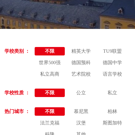
学校类别 ：
不限
精英大学
TU9联盟
世界500强
德国预科
德国中学
私立高商
艺术院校
语言学校
学校性质 ：
不限
公立
私立
热门城市 ：
不限
慕尼黑
柏林
法兰克福
汉堡
斯图加特
科隆
其他