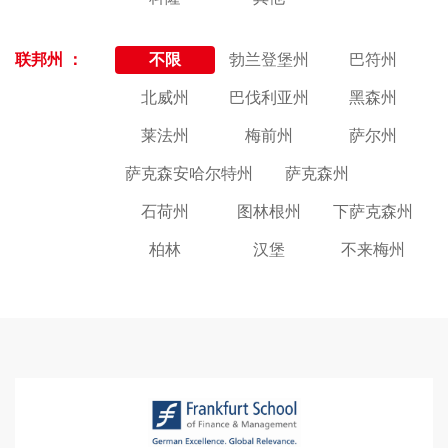
联邦州 ：
不限
勃兰登堡州
巴符州
北威州
巴伐利亚州
黑森州
莱法州
梅前州
萨尔州
萨克森安哈尔特州
萨克森州
石荷州
图林根州
下萨克森州
柏林
汉堡
不来梅州